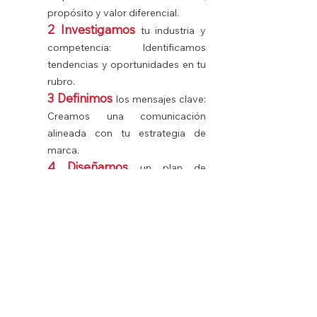
propósito y valor diferencial.
2 Investigamos
tu industria y
competencia: Identificamos
tendencias y oportunidades en tu
rubro.
3 Definimos
los mensajes clave:
Creamos una comunicación
alineada con tu estrategia de
marca.
4 Diseñamos
un plan de
comunicación digital a medida:
Optimizamos los recursos para
impactar en el público correcto.
5 Proponemos
un plan de
implementación: Ejecutamos
estrategias efectivas que generan
resultados medibles.