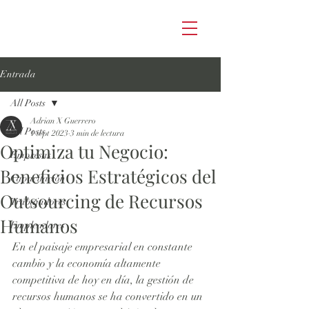
Entrada
All Posts
Adrian X Guerrero
All Posts
1 sept 2023
3 min de lectura
Optimiza tu Negocio:
Empresas
Beneficios Estratégicos del
Capacitación
Outsourcing de Recursos
Trabajadores
Humanos
Empleadores
En el paisaje empresarial en constante 
cambio y la economía altamente 
competitiva de hoy en día, la gestión de 
recursos humanos se ha convertido en un 