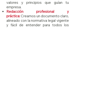
valores y principios que guían tu
empresa.
Redacción profesional y
práctica:
Creamos un documento claro,
alineado con la normativa legal vigente
y fácil de entender para todos los
niveles de la organización.
Acompañamiento en la
implementación:
Trabajamos contigo
para que el Código sea más que un
documento, ayudándote a capacitar
equipos, resolver dudas y establecer
mecanismos para garantizar su
aplicación efectiva.
Un Código de Ética bien diseñado no
es solo un documento, es una
herramienta que ayuda a crear una
empresa más sólida, confiable y
alineada con su propósito.
Conozca más servicios