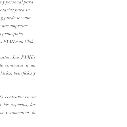
s y personal para 
cesarias para su 
ng puede ser una 
 estas empresas. 
s principales 
las PYMEs en Chile.
 costos. Las PYMEs 
de contratar a un 
rios, beneficios y 
s centrarse en su 
los expertos, las 
os y aumenten la 