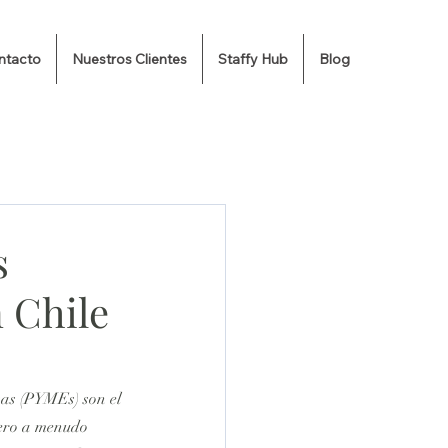
ntacto
Nuestros Clientes
Staffy Hub
Blog
s
 Chile
as (PYMEs) son el 
pero a menudo 